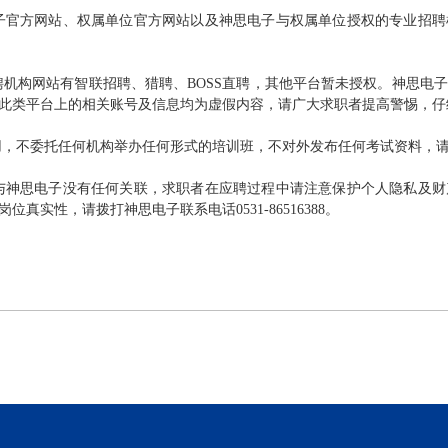
子
官方网站
、
权属单位官方网站
以及神思电子与
权属单位授权的专业招聘
聘机构网站
有
智联
招聘
、猎聘、
BOSS
直聘
，
其他平台暂未授权。神思电子
此类平台上的相关账号及信息均为虚假内容，请广大求职者提高警惕，仔
用，不委托任何机构举办任何形式的培训班，不对外发布任何考试资料，
与
神思电子
没有任何关联，求职者在应聘过程中请注意保护个人隐私及财
岗位真实性，请拨打
神思电子
联系电话
0531-86516388
。